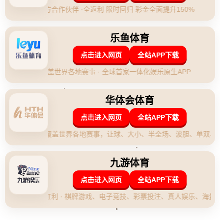
【西甲】加维开场破门，巴萨战
平贝蒂斯，仍领先皇马4分
BY ADMIN
2025-12-01T10:13:00+08:00
引言：巴萨战平贝蒂斯 加维成焦点
在刚刚结束的一场西甲联赛中，巴塞罗那主场迎战皇家贝蒂斯，最
终以1-1的比分握手言和。这场比赛中，年轻小将
加维
的表现无疑成
为全场亮点，他的闪电进球为球队早早取得领先。然而，贝蒂斯的
顽强反击让巴萨未能全取三分。目前，巴萨依然以4分的优势领先皇
马，继续稳坐西甲积分榜首位。这场比赛究竟有哪些精彩瞬间？让
我们一探究竟！
加维开场闪击 巴萨气势如虹
比赛刚开始不久，年仅18岁的
加维
就展现出了惊人的爆发力。他在