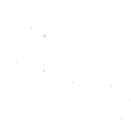
立即购买
高级套餐
$120.99
每月
运动员生物芯片增强研究