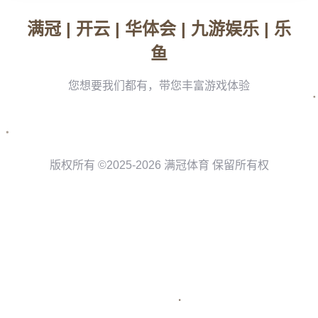
公司专注于体育赛事及俱乐部管理软件研发，提供智能赛事
管理系统、俱乐部会员管理平台等服务。公司自主研发...
未来体育金融智能系统
公司专注于电竞短剧内容的多平台联动推广与商业发行，策
划从剧本创作到拍摄制作、达人共演及跨平台宣发的全...