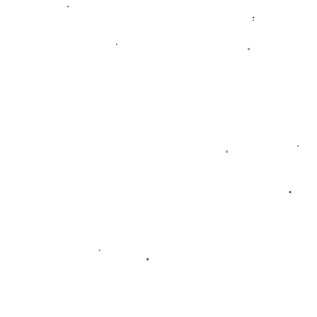
关于华体会
服务优势
优秀团队
新闻资讯
联系我们
友情链接
订阅
提交