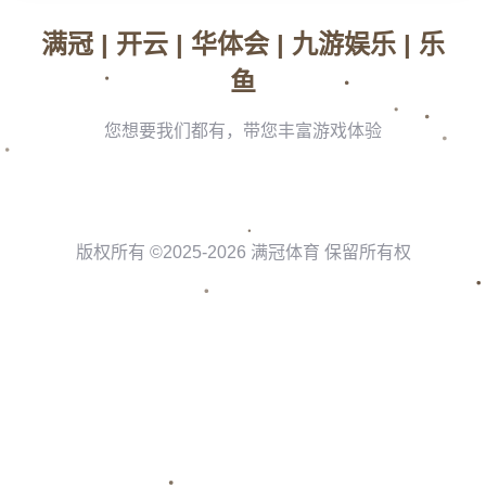
凑，涵盖了小组循环赛、淘汰赛等多个阶段，确保每一支队伍都能
有充分的机会展示自己的实力。据悉，本届赛事吸引了大量观众线
上线下关注，成为当地体育文化的一大亮点。
二、赛程亮点：不容错过的焦点对决
在第22届CUBA Michigan区域的赛程中，有几场对决尤为引人注
目。例如，武汉某高校的队伍以其出色的防守战术而闻名，而另一
支来自荆州的队伍则以快速进攻著称，两队在小组赛中的碰撞无疑
是一场
硬仗
。此外，一些传统强队在今年的表现也备受期待，他们
是否能延续往年的辉煌，还是会被黑马球队逆袭？这些悬念都将在
接下来的比赛中揭晓。
值得一提的是
，本届赛事还特别设置了线上
直播平台，让更多无法到场的球迷也能实时感受比赛的激烈氛围。
三、案例分析：新生力量崛起引发热议
以今年某高校的新生球员为例，这位身高超过两米的内线球员在首
场比赛中便拿下全场最高的得分，帮助球队以微弱优势险胜对手。
他的表现不仅让教练组眼前一亮，也让其他队伍开始重新评估战术
布局。这种新生力量的崛起，正是CUBA联赛的魅力所在——每一