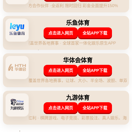
湖北赛区第22届CUBA赛事日程
BY ADMIN
2025-12-24T10:13:49+08:00
引言：热血青春，湖北赛区战火重燃
随着大学生篮球联赛（CUBA）的持续升温，第22届CUBA赛程湖北
赛区的比赛成为无数篮球爱好者关注的焦点。这片赛场不仅是年轻
球员展现自我的舞台，更是校园篮球文化的重要体现。无论是激烈
的对抗还是团队的默契配合，湖北赛区的每一场比赛都充满了激情
与活力。想了解最新的赛程安排和亮点？让我们一起走进这场青春
与梦想的盛宴！
一、湖北赛区概况：实力与热情并存
作为CUBA的重要分赛区之一，湖北赛区汇聚了来自全省多所高校的
顶尖篮球队。这些队伍不仅代表着各自学校的荣誉，也承载着年轻
球员对篮球的热爱与追求。第22届CUBA赛程湖北赛区的比赛安排紧