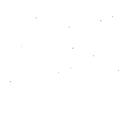
提交
搜索
栏目导航
关于华体会
服务优势
优秀团队