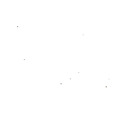
栏目导航
关于华体会
服务优势
优秀团队
新闻资讯
联系我们
友情链接
订阅