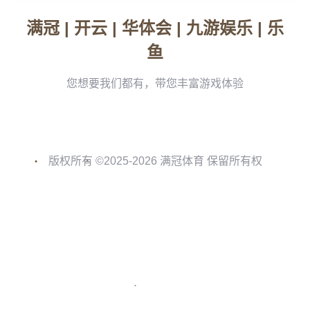
惊人的实力。根据官方公布的
2023金球奖完整排名
，梅西毫无悬念
地占据榜首，而紧随其后的是曼城的前锋哈兰德，他的进球效率令
人叹为观止，位列第二。第三名则是巴黎圣日耳曼的姆巴佩，这位
年轻天才继续展现出统治力。此外，像德布劳内、莱万多夫斯基等
球员也名列前茅，充分体现了金球奖评选的高水准和公平性。
值得一提的是，梅西此次获奖并非单纯依赖个人数据，而是他在
2022-2023赛季以及卡塔尔世界杯上的全面表现，尤其是带领阿根
廷国家队夺得世界杯冠军，成为评委心中的决定性因素。
二：梅西第八座金球奖 历史的见证者
当梅西的名字被宣布为2023年金球奖得主时，全场掌声雷动。这是
他职业生涯中第
八次
获得这一殊荣，这一数字不仅超越了所有竞争
者，也让他成为足球历史上最伟大的球员之一。相比之下，他的老
对手C罗目前拥有5座金球奖，而其他任何球员都未能接近这一高
度。