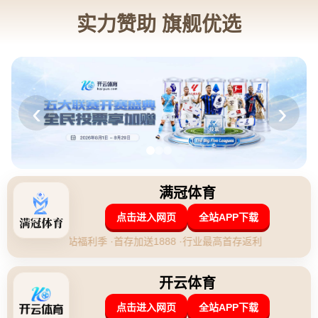
新闻资讯
网站首页
新闻资讯