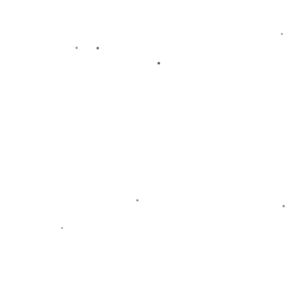
栏目导航
关于华体会
服务优势
优秀团队
新闻资讯
联系我们