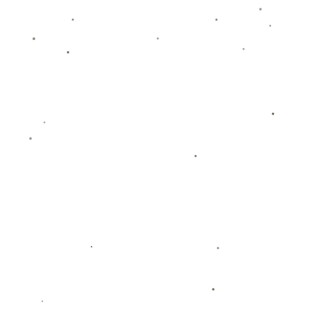
新闻资讯
联系我们
友情链接
订阅
提交
我们不发送垃圾邮件*
华体会·hth体育中国官方网站 -在线登录入口APP下载
All Rights by