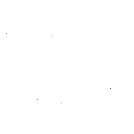
需求表单
提交