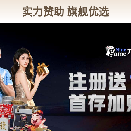
地址
广西壮族自
新闻资讯
联系我们