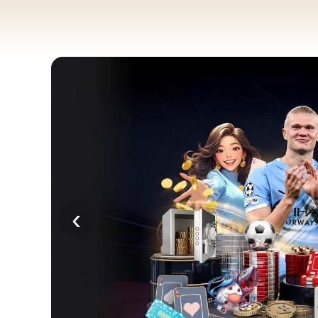
admin@stressfreewithcbd.com
网站首页
关于华体会
服务优势
优秀团队