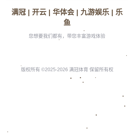
纳帅的战术理念：创新还
是空想
作为一位以创新著称的教练，纳帅在拜仁慕尼黑和德国国家队的执
教中展现了强烈的个人风格。他热衷于尝试复杂的战术体系，例如
高位压迫、灵活变阵以及对球员位置的多重定义。这种
想法过多的
特点
在某些比赛中确实带来了惊喜，比如在对阵强队时通过出其不
意的排兵布阵获得优势。然而，这种过于追求“新奇”的做法也让不少
球员感到困惑。一位不愿透露姓名的德国国脚曾表示：“他的想法很
有创意，但有时候我们根本不知道该怎么执行，场上节奏一乱就容
易失控。”