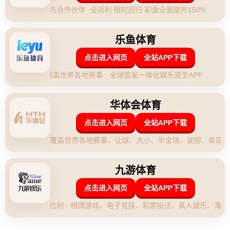
下课警钟再响？德国球员质疑纳
帅理念繁杂，缺乏实干精神
BY ADMIN
2026-03-01T10:15:59+08:00
引言：纳帅的执教风格引
发争议
在足球世界里，主教练的战术理念和临场指挥往往是球队成败的关
键。然而，最近德国国家队主教练纳格尔斯曼（简称纳帅）却因其
执教风格引发了不小的争议。部分德国球员私下表示，
纳帅的想法
过多
，常常让人摸不着头脑，缺乏一种
务实的精神
。这种评价不禁
让人担忧：这位年轻教练是否能在高压环境下稳住阵脚？本文将深
入探讨这一问题，剖析纳帅的战术理念与现实表现之间的矛盾。