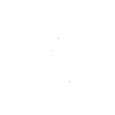
栏目导航
关于华体会
服务优势
优秀团队
新闻资讯
联系我们
热门新闻