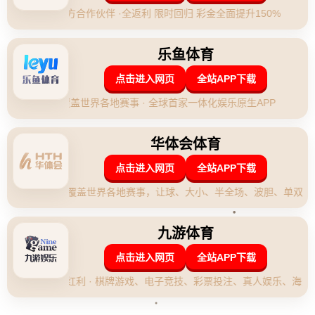
😍惊喜来袭！美女裁判波兹诺娃
将主持赵心童对阵威廉姆斯的决
赛
BY ADMIN
2026-03-28T10:09:09+08:00
前言：一场决赛的双重看
点
当斯诺克决赛遇上颜值与专业兼备的裁判，比赛的关注度无疑会再
上一层楼！近日，备受瞩目的赵心童与马克·威廉姆斯的决赛即将开
打，而担任本场比赛主裁的正是被誉为“斯诺克界最美风景线”的美女
裁判波兹诺娃。这位来自保加利亚的专业裁判不仅以出色的业务能
力闻名，更因其优雅气质和迷人外貌吸引了无数球迷的目光。今