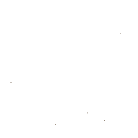
提交
搜索