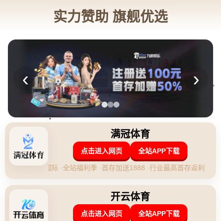
新闻资讯
网站首页
新闻资讯