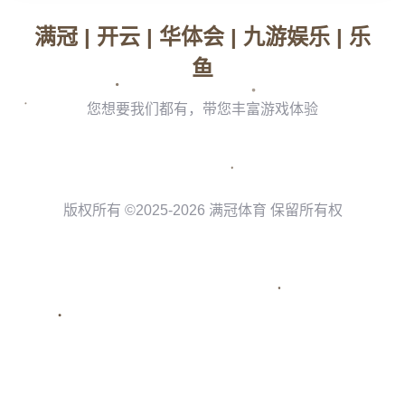
本轮国家德比赛后，他们通过视频和评论多次提到主裁判平方哥在
关键时刻的判罚失误，尤其是针对几次疑似点球未判以及越位判罚
的质疑。
这种公开表态并非首次
，但此次的语气尤为强烈，甚至直
指裁判的专业性和公正性。
有分析认为，皇马TV此举意在向西班牙足协及裁判委员会施加压
力，希望未来能得到更为公正的对待。这种策略在一定程度上也反
映了俱乐部对当前联赛环境的不满。
二、具体争议：平方哥的判罚是否公正
在本场比赛中，平方哥的部分决定确实引发了广泛争议。以其中一
次禁区内接触为例，皇马球员在对方禁区内倒地，但主裁并未给予
点球，而是示意比赛继续。这一幕被 royalmadrid 球迷认为是明显的
漏判。此外，下半场的一次边线球归属权判定也让场边的弗洛伦蒂
诺主席频频摇头。
值得一提的是，
VAR技术
的使用同样未能平息争议。尽管视频助理裁
判介入，但最终结果仍未改变，这进一步加剧了皇马方面的不满情
绪。一些专家甚至指出，类似的情况在本赛季已多次出现，矛头直
指 referee 团队的执行标准。