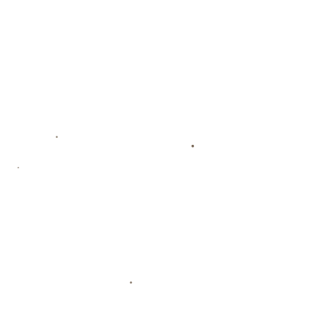
提交
搜索
栏目导航