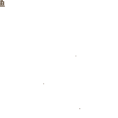
栏目导航
关于华体会
服务优势
优秀团队
新闻资讯