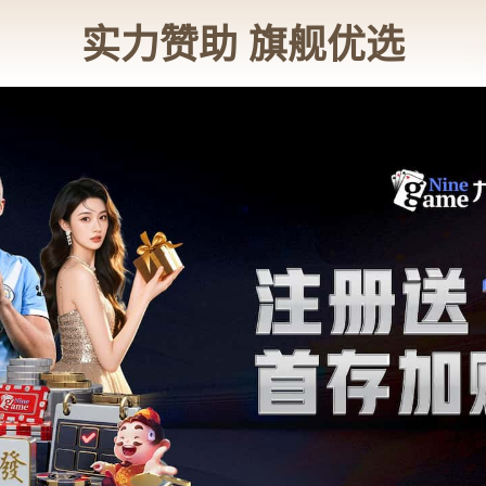
地址
广西壮族自
新闻资讯
联系我们