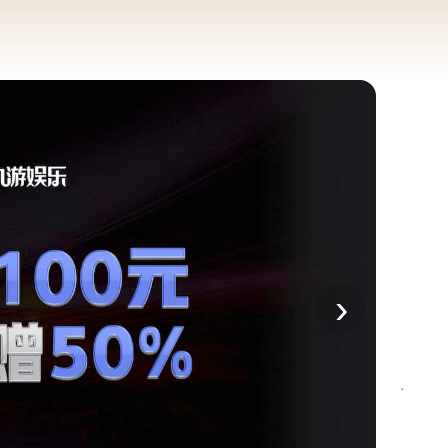
立即咨询
电话
治区玉林市兴业县北市镇
0311-5973420