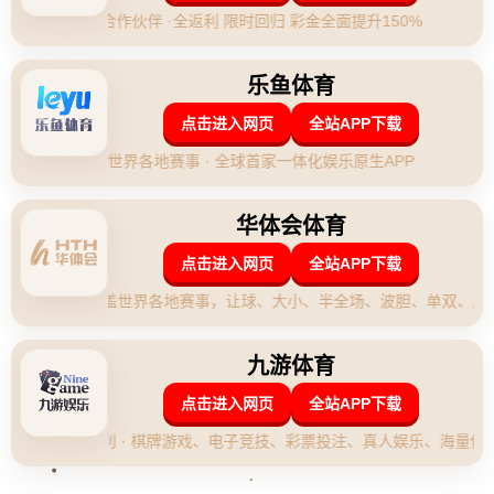
斯诺克世锦赛：周跃龙首阶段3-6
不敌特鲁姆普，明晨决战二阶段
BY ADMIN
2026-06-12T10:09:11+08:00
引言：中国新星挑战斯诺克巨星 比赛悬念待解
在斯诺克世锦赛的赛场上，每一场对决都充满了激情与悬念。这一
次，中国年轻选手周跃龙迎战世界顶尖球手贾德-特鲁姆普，成为无
数球迷关注的焦点。首阶段比赛结束，周跃龙以3-6暂时落后，但他
的表现依然展现了不俗的实力和潜力。明晨即将开启的二阶段较
量，究竟能否上演逆转好戏？让我们一起走进这场
斯诺克世锦赛
的
对决，剖析周跃龙面临的挑战与机会。