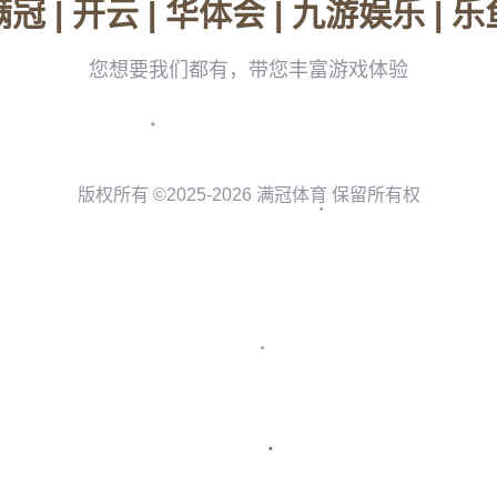
新闻资讯
内托：珍惜世俱杯参赛机会，全力
以赴争取胜利
艳
前言：与荣耀同行 追逐足球梦想的顶峰
和
ADMIN
ON
2025-10-03T18:11:03+08:00
说
前
了
进
论
近
新闻资讯
探
两