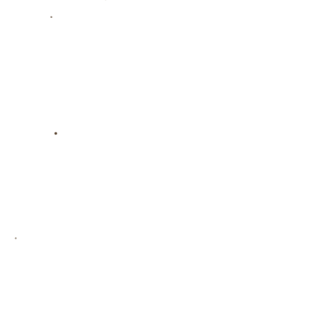
订阅
提交
我们不发送垃圾邮件*
华体会