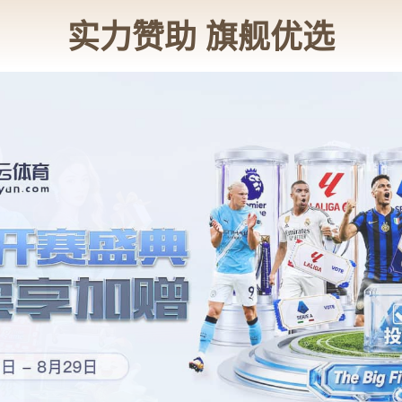
地址
广西壮族自
新闻资讯
联系我们