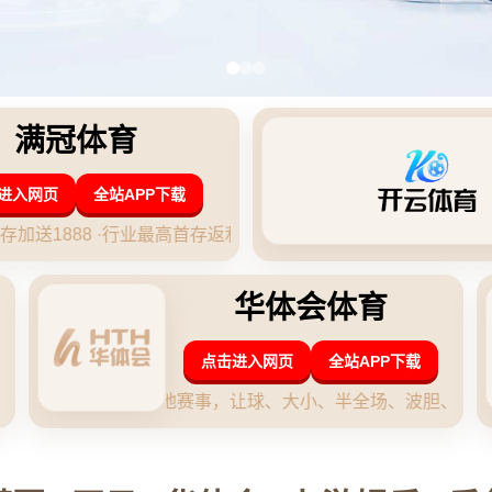
新闻资讯
网站首页
新闻资讯