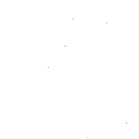
关于华体会
服务优势
优秀团队
新闻资讯
联系我们
热门新闻