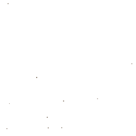
步。尤其是在第三节，球队打出了一波
20-5的小高潮
，直接拉开了
比分差距。
值得一提的是，这场比赛中，三分球命中率高达45%，远超以往平