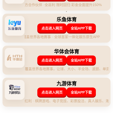
全员开花，总分破百！新中国男
篮首秀震撼全场
BY ADMIN
2026-05-02T10:09:12+08:00
一场震撼人心的篮球盛宴
在最近的一场国际篮球赛事中，新中国男篮以令人瞠目结舌的表
现，成功刷新了球迷对他们的认知。12名球员全部得分，球队总分
轻松破百，这样的成绩不仅展现了团队的整体实力，也标志着中国
男篮在新阶段的崛起。这场比赛无疑是一场视觉与数据的双重盛
宴，让我们一起走进这场比赛，感受新中国男篮带来的惊喜与希
望。
团队协作的极致体现：12人全员得分